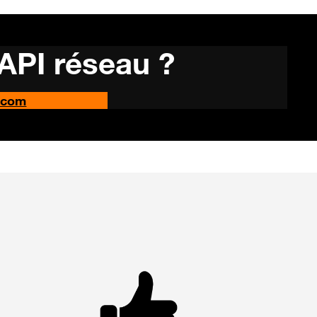
 API réseau ?
.com