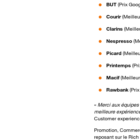
BUT
(Prix Goo
Courir
(Meille
Clarins
(Meille
Nespresso
(Me
Picard
(Meille
Printemps
(Pr
Macif
(Meilleu
Rawbank
(Pri
«
Merci aux équipes p
meilleure expérience 
Customer experience 
Promotion, Commerce
reposant sur le Rich