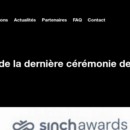
ions
Actualités
Partenaires
FAQ
Contact
nière cérémonie des Sinch awards
de la dernière cérémonie d