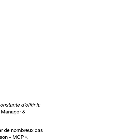
nstante d’offrir la
t Manager &
ter de nombreux cas
 son « MCP »,