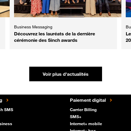
Business Messaging
Bu
Découvrez les lauréats de la dernière
Le
cérémonie des Sinch awards
20
Voir plus d'actualités
ng
Paiement digital
sh SMS
Carrier Billing
SMS+
usiness
Internet+ mobile
Internet+ box