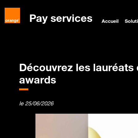
Pay services
Accueil
Solut
Accueil
Actualités
Business Messaging
Découvrez les lauréats de la der
Découvrez les lauréats 
awards
le 25/06/2026
business-messaging-actualites