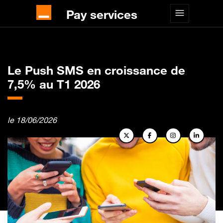
Pay services
Accueil
Actualités
Business Messaging
Le Push SMS en croissance de 7,5% au T1 2026
Le Push SMS en croissance de
7,5% au T1 2026
le 18/06/2026
business-messaging-actualites